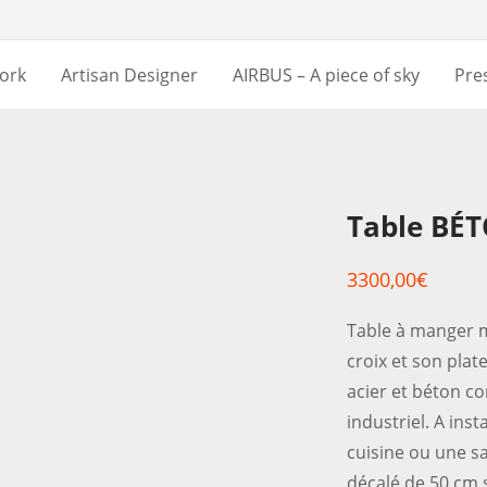
ork
Artisan Designer
AIRBUS – A piece of sky
Pre
Table BÉ
3300,00
€
Table à manger 
croix et son plat
acier et béton co
industriel. A ins
cuisine ou une s
décalé de 50 cm 