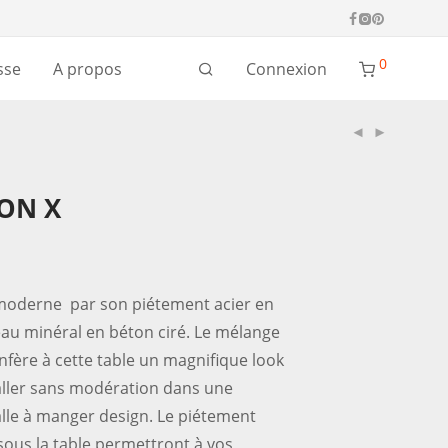
0
Connexion
sse
A propos
TON X
moderne par son piétement acier en
eau minéral en béton ciré. Le mélange
nfère à cette table un magnifique look
taller sans modération dans une
alle à manger design. Le piétement
sous la table permettront à vos