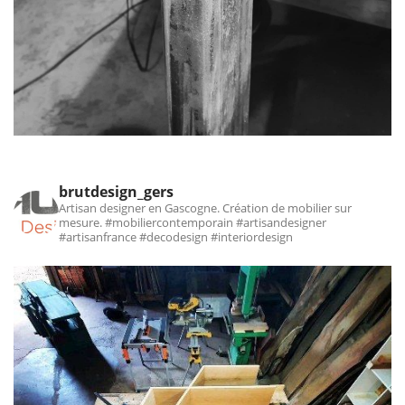
brutdesign_gers
Artisan designer en Gascogne. Création de mobilier sur
mesure.
#mobiliercontemporain #artisandesigner
#artisanfrance #decodesign #interiordesign