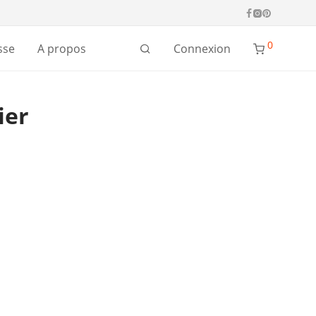
0
Connexion
sse
A propos
ier