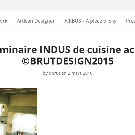
ork
Artisan Designer
AIRBUS – A piece of sky
Pre
minaire INDUS de cuisine ac
©BRUTDESIGN2015
by
dbrut
on 2 mars 2016