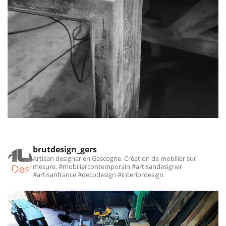
brutdesign_gers
Artisan designer en Gascogne. Création de mobilier sur
mesure.
#mobiliercontemporain #artisandesigner
#artisanfrance #decodesign #interiordesign