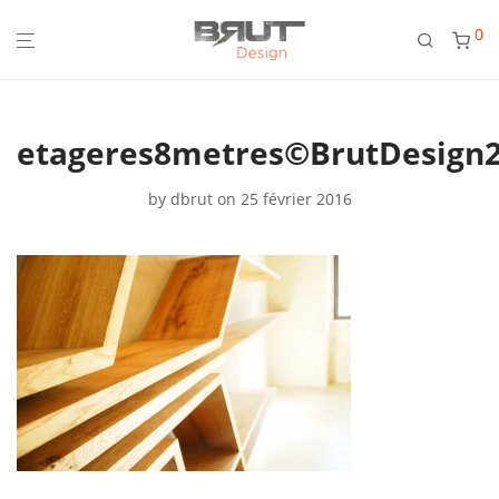
0
etageres8metres©BrutDesign2
by
dbrut
on 25 février 2016