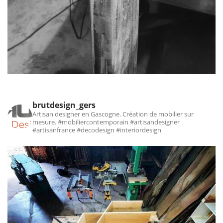
brutdesign_gers
Artisan designer en Gascogne. Création de mobilier sur
mesure.
#mobiliercontemporain #artisandesigner
#artisanfrance #decodesign #interiordesign