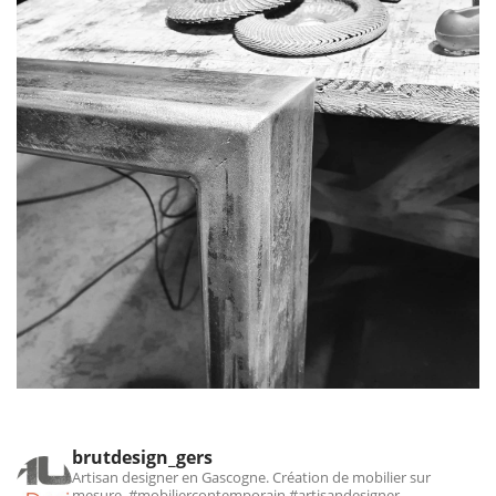
brutdesign_gers
Artisan designer en Gascogne. Création de mobilier sur
mesure.
#mobiliercontemporain #artisandesigner