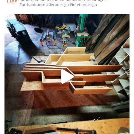
#artisanfrance #decodesign #interiordesign