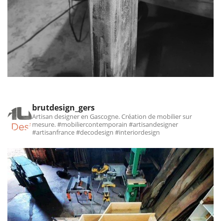
brutdesign_gers
Artisan designer en Gascogne. Création de mobilier sur
mesure.
#mobiliercontemporain #artisandesigner
#artisanfrance #decodesign #interiordesign