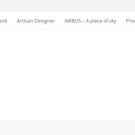
ork
Artisan Designer
AIRBUS – A piece of sky
Pre