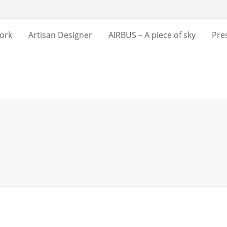
ork
Artisan Designer
AIRBUS – A piece of sky
Pre