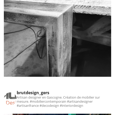
brutdesign_gers
Artisan designer en Gascogne. Création de mobilier sur
mesure.
#mobiliercontemporain #artisandesigner
#artisanfrance #decodesign #interiordesign