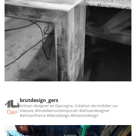
brutdesign_gers
Artisan designer en Gascogne. Création de mobilier sur
mesure.
#mobiliercontemporain #artisandesigner
#artisanfrance #decodesign #interiordesign