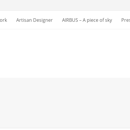
ork
Artisan Designer
AIRBUS – A piece of sky
Pre