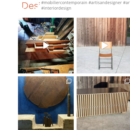
#mobiliercontemporain #artisandesigner #ar
#interiordesign