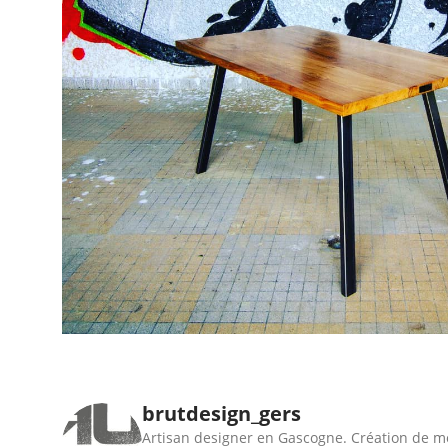
brutdesign_gers
Artisan designer en Gascogne. Création de m