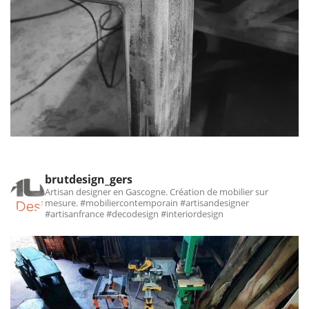
brutdesign_gers
Artisan designer en Gascogne. Création de mobilier sur
mesure.
#mobiliercontemporain #artisandesigner
#artisanfrance #decodesign #interiordesign