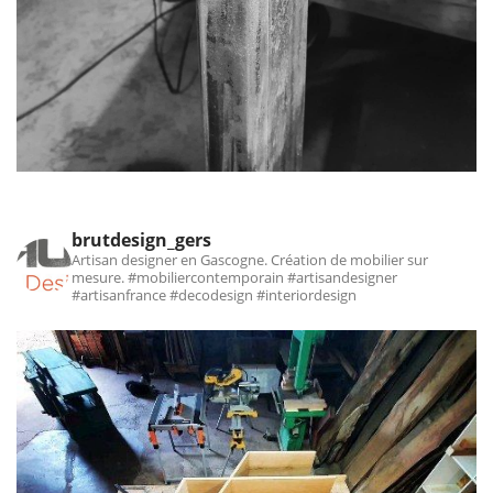
brutdesign_gers
Artisan designer en Gascogne. Création de mobilier sur
mesure.
#mobiliercontemporain #artisandesigner
#artisanfrance #decodesign #interiordesign