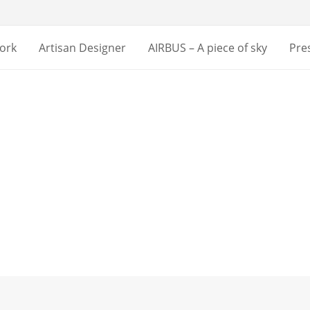
ork
Artisan Designer
AIRBUS – A piece of sky
Pre