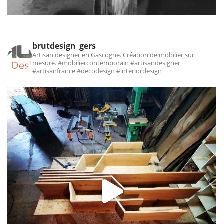
brutdesign_gers
Artisan designer en Gascogne. Création de mobilier sur
mesure.
#mobiliercontemporain #artisandesigner
#artisanfrance #decodesign #interiordesign