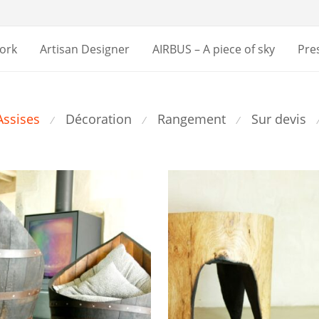
ork
Artisan Designer
AIRBUS – A piece of sky
Pre
Assises
Décoration
Rangement
Sur devis
⁄
⁄
⁄