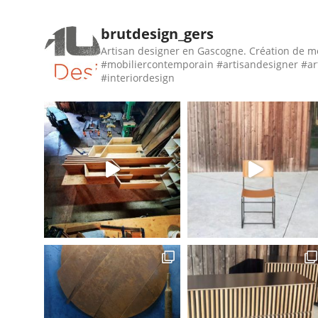
brutdesign_gers
Artisan designer en Gascogne. Création de m
#mobiliercontemporain #artisandesigner #ar
#interiordesign