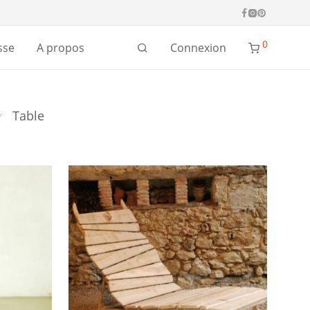
0
Connexion
sse
A propos
Table
⁄