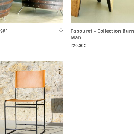
K#1
Tabouret – Collection Bur
Man
220,00
€