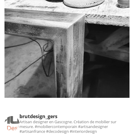
brutdesign_gers
Artisan designer en Gascogne. Création de mobilier sur
mesure.
#mobiliercontemporain #artisandesigner
#artisanfrance #decodesign #interiordesign